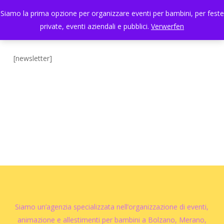
Skip
Menu
Siamo la prima opzione per organizzare eventi per bambini, per feste
to
search
private, eventi aziendali e pubblici.
Verwerfen
Close
main
Menu
content
[newsletter]
Siamo un’agenzia specializzata nell’organizzazione di eventi,
animazione e allestimenti per bambini a Bolzano, Merano,