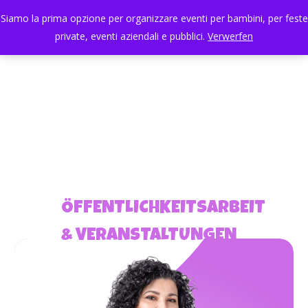
Skip
Menu
Siamo la prima opzione per organizzare eventi per bambini, per feste
to
search
private, eventi aziendali e pubblici.
Verwerfen
Close
main
Menu
content
ÖFFENTLICHKEITSARBEIT
& VERANSTALTUNGEN