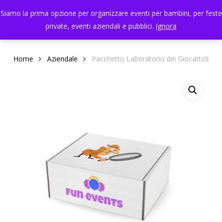
Skip
Menu
Siamo la prima opzione per organizzare eventi per bambini, per feste
to
search
private, eventi aziendali e pubblici.
Ignora
Close
main
Menu
content
Home
Aziendale
Pacchetto Laboratorio dei Giocattoli