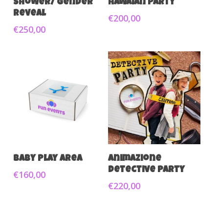
Shower/ gender
Hawaian Party
reveal
€
200,00
€
250,00
Aggiungi Al Carrello
Aggiungi Al Carrello
Baby Play Area
Animazione
Detective Party
€
160,00
€
220,00