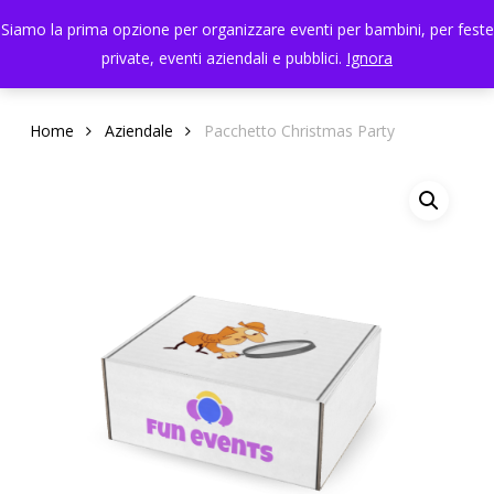
Skip
Menu
Siamo la prima opzione per organizzare eventi per bambini, per feste
to
search
private, eventi aziendali e pubblici.
Ignora
Close
main
Menu
content
Home
Aziendale
Pacchetto Christmas Party