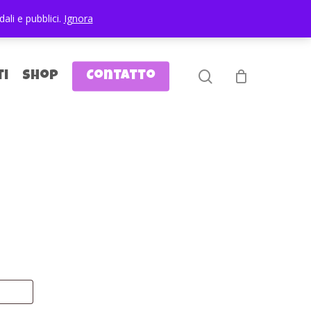
Chi siamo?
Tedesco
Italiano
ali e pubblici.
Ignora
search
ti
Shop
Contatto