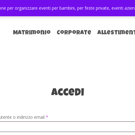
e per organizzare eventi per bambini, per feste private, eventi aziend
Matrimonio
Corporate
Allestimen
Accedi
Richiesto
tente o indirizzo email
*