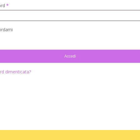
Richiesto
ord
*
ordami
Accedi
d dimenticata?